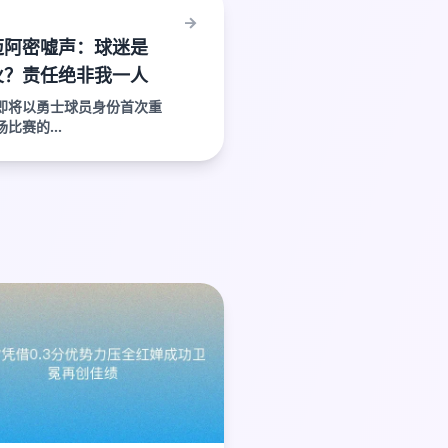
迈阿密嘘声：球迷是
火？责任绝非我一人
即将以勇士球员身份首次重
比赛的...