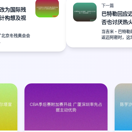
下一篇
改为国际残
巴特勒回应
计构想及视
否也讨厌热
当吉米・巴特勒
了北京冬残奥会会
返迈阿密时，这场
.