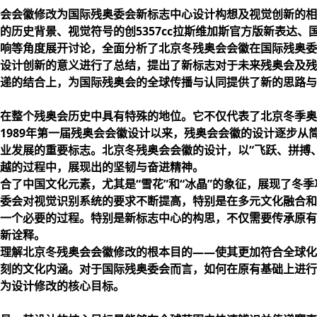
会会徽修改为国际残奥委会新标志中心设计构想及视觉创新的相
的历史背景、视觉符号的创
5357cc拉斯维加斯官方版
新表达、
响等角度展开讨论，全面分析了北京冬残奥会会徽在国际残奥委
设计创新的意义进行了总结，提出了新标志对于未来残奥会及残
递的结合上，为国际残奥会的全球传播与认同提供了新的思路与
在整个残奥会历史中具有特殊的地位。它不仅代表了北京冬季奥
1989年第一届残奥会会徽设计以来，残奥会会徽的设计逐步从
业发展的重要标志。北京冬残奥会会徽的设计，以“飞跃、拼搏
越的过程中，展现出的坚韧与奋进精神。
合了中国文化元素，尤其是“雪花”和“冰晶”的象征，展现了冬
委会对视觉识别系统的要求不断提高，特别是在多元文化融合和
一个必要的过程。特别是新标志中心的构思，不仅需要传承原有
新诠释。
理解北京冬残奥会会徽修改的根本目的——使其更加符合全球化
刻的文化内涵。对于国际残奥委会而言，如何在原有基础上进行
为设计修改的核心目标。