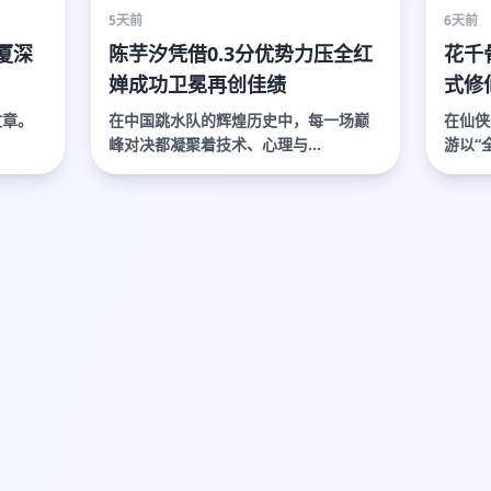
5天前
6天前
厦深
陈芋汐凭借0.3分优势力压全红
花千
婵成功卫冕再创佳绩
式修
巅峰
文章。
在中国跳水队的辉煌历史中，每一场巅
在仙侠
峰对决都凝聚着技术、心理与...
游以“