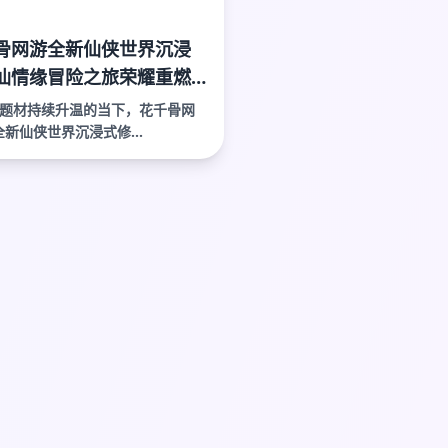
骨网游全新仙侠世界沉浸
仙情缘冒险之旅荣耀重燃
再现
题材持续升温的当下，花千骨网
全新仙侠世界沉浸式修...