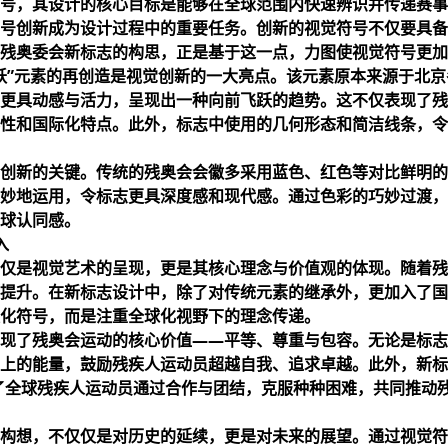
号，其设计的核心目标是能够在全球范围内快速辨识并传递赛事
号创新成为设计过程中的重要任务。创新的视觉符号不仅要具备
残奥委会新标志的构思，正是基于这一点，力图使视觉符号更加
跃”元素的再创造是视觉创新的一大亮点。该元素原本来源于北京
更具动感与活力，呈现出一种向前飞跃的趋势。这不仅表现了残
性和国际化特点。此外，标志中使用的几何形态和简洁线条，令
创新的关键。传统的残奥会会徽多采用蓝色、红色等对比鲜明的
妙地运用，令标志更具深度感和现代感。通过色彩的巧妙过渡，
球认同感。
入
仅是视觉艺术的呈现，更是其核心理念与价值观的体现。随着残
提升。在新标志设计中，除了对传统元素的继承外，更加入了国
化符号，而是注重全球化视野下的理念传递。
现了残奥会运动的核心价值——平等、尊重与包容。无论是标志
上的能量，鼓励残疾人运动员超越自我、追求卓越。此外，新标
出了全球残疾人运动员通过合作与团结，克服种种困难，共同推动
构想，不仅仅是对历史的延续，更是对未来的展望。通过视觉符