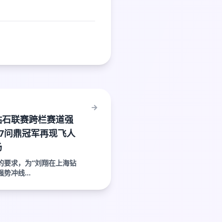
钻石联赛跨栏赛道强
97问鼎冠军再现飞人
场
的要求，为“刘翔在上海钻
势冲线...