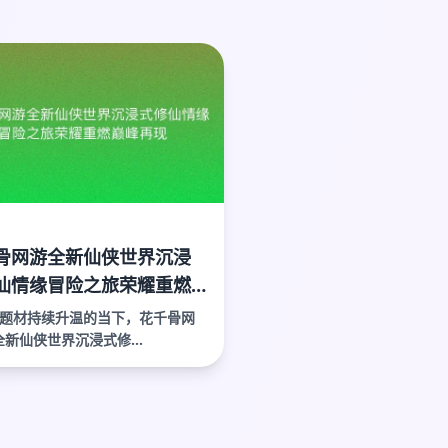
骨网游全新仙侠世界沉浸
仙情缘冒险之旅荣耀重燃
再现
题材持续升温的当下，花千骨网
全新仙侠世界沉浸式修...