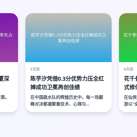
5天前
6天前
厦深
陈芋汐凭借0.3分优势力压全红
花千
婵成功卫冕再创佳绩
式修
巅峰
文章。
在中国跳水队的辉煌历史中，每一场巅
在仙侠
峰对决都凝聚着技术、心理与...
游以“