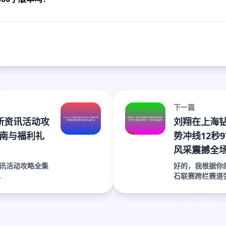
下一篇
新资讯活动攻
刘翔在上海
南与福利礼
势冲线12秒
风采震撼全
资讯活动攻略全集
好的，我根据你
.
石联赛跨栏赛道强